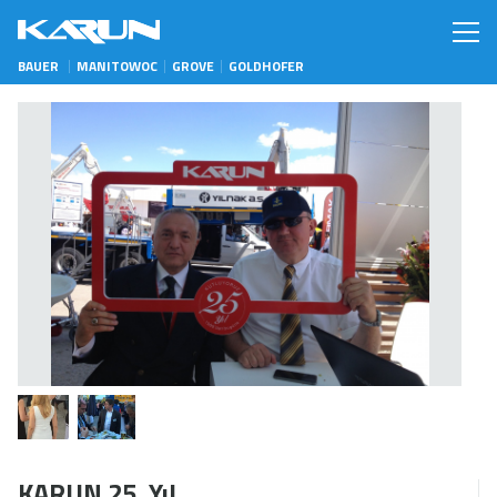
BAUER
MANITOWOC
GROVE
GOLDHOFER
KARUN 25. Yıl